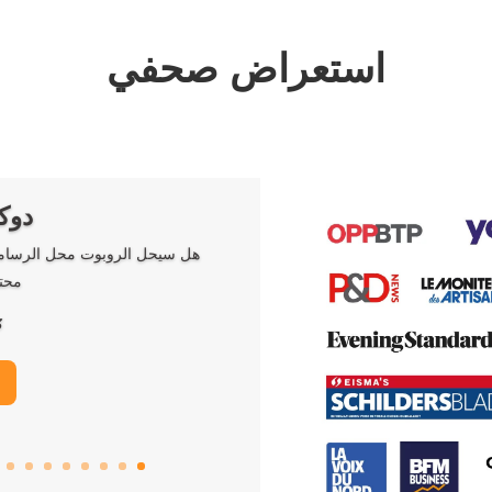
استعراض صحفي
دوكت
محت
3