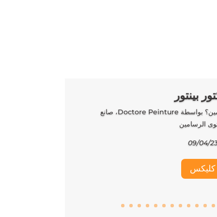
ور بينتور
هل سيحل الروبوت محل الرسامين؟ بواسطة Doctore Peinture، صانع
وى الرسامين
09/04/2
كليكس