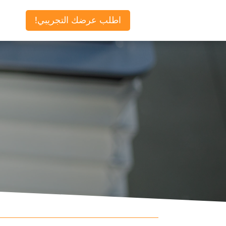
اطلب عرضك التجريبي!